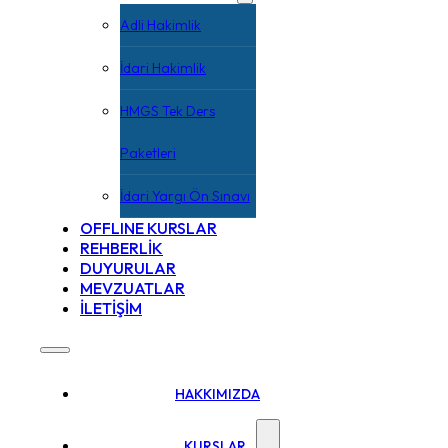
Adli Hakimlik
İdari Hakimlik
HMGS Tek Ders
Paketleri
İdari Yargı Ön Sınavı
OFFLINE KURSLAR
REHBERLİK
DUYURULAR
MEVZUATLAR
İLETİŞİM
HAKKIMIZDA
KURSLAR