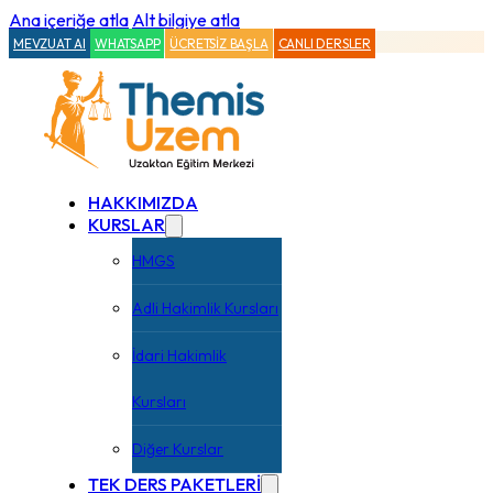
Ana içeriğe atla
Alt bilgiye atla
MEVZUAT AI
WHATSAPP
ÜCRETSİZ BAŞLA
CANLI DERSLER
HAKKIMIZDA
KURSLAR
HMGS
Adli Hakimlik Kursları
İdari Hakimlik
Kursları
Diğer Kurslar
TEK DERS PAKETLERİ