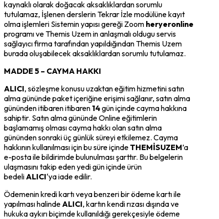
kaynaklı olarak doğacak aksaklıklardan sorumlu
tutulamaz, İşlenen derslerin Tekrar İzle modülüne kayıt
olma işlemleri Sistemin yapısı gereği Zoom
heryeronline
programı ve Themis Uzem in anlaşmalı oldugu servis
sağlayıcı firma tarafından yapıldığından Themis Uzem
burada oluşabilecek aksaklıklardan sorumlu tutulamaz.
MADDE 5 – CAYMA HAKKI
ALICI
, sözleşme konusu uzaktan eğitim hizmetini satın
alma gününde paket içeriğine erişimi sağlanır, satın alma
gününden itibaren itibaren
14
gün içinde cayma hakkına
sahiptir. Satın alma gününde Online eğitimlerin
başlamamış olması cayma hakkı olan satın alma
gününden sonraki üç günlük süreyi etkilemez. Cayma
hakkının kullanılması için bu süre içinde
THEMİSUZEM
’a
e-posta ile bildirimde bulunulması şarttır. Bu belgelerin
ulaşmasını takip eden yedi gün içinde ürün
bedeli
ALICI
‘ya iade edilir.
Ödemenin kredi kartı veya benzeri bir ödeme kartı ile
yapılması halinde
ALICI
, kartın kendi rızası dışında ve
hukuka aykırı biçimde kullanıldığı gerekçesiyle ödeme