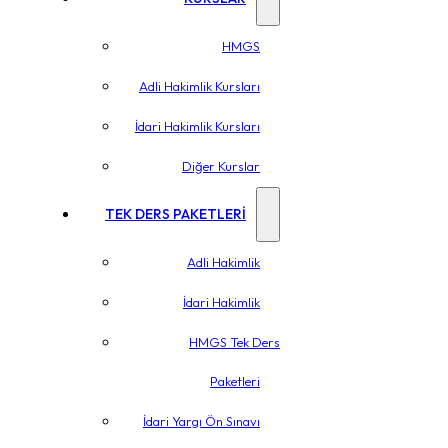
HMGS
Adli Hakimlik Kursları
İdari Hakimlik Kursları
Diğer Kurslar
TEK DERS PAKETLERİ
Adli Hakimlik
İdari Hakimlik
HMGS Tek Ders
Paketleri
İdari Yargı Ön Sınavı