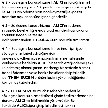
4.2 –
Sözleşme konusu hizmet,
ALICI
’nın aldığı hizmet
türüne göre ya yasal 30 günlük süreyi aşmamak koşulu
ile
ALICI
‘nın ödeme sırasında kayıt ettiği e-posta
adresine açıklanan süre içinde gönderilir.
4.3 –
Sözleşme konusu hizmet,
ALICI
‘nın ödeme
sırasında kayıt ettiği e-posta adresinden kaynaklanan
sorunlar nedeni ile teslim
edilememesinden
THEMİSUZEM
sorumlu tutulamaz.
4.4 –
Sözleşme konusu hizmetin teslimatı için işbu
sözleşmenin kabul edildiğine dair
onayın www.themisuzem.com.tr internet sitesinde
verilmesi ve bedelinin
ALICI
‘nın tercih ettiği ödeme şekli
ile ödenmiş olması şarttır. Herhangi bir nedenle hizmet
bedeli ödenmez veya banka kayıtlarında iptal edilir
ise,
THEMİSUZEM
ürünün teslimi yükümlülüğünden
kurtulmuş kabul edilir.
4.5- THEMİSUZEM
mücbir sebepler nedeni ile
sözleşme konusu hizmeti süresi içinde teslim edemez ise,
durumu
ALICI
‘ya bildirmekle yükümlüdür. Bu
takdirde
ALICI
siparişin iptal edilmesi hakkını