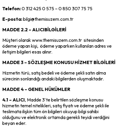
Telefon:
0 312 425 0 575 – 0 850 307 75 75
E-posta:
bilgi@themisuzem.com.tr
MADDE 2.2 – ALICIBİLGİLERİ
Müşteri olarak www.themisuzem.com.tr sitesinden
ödeme yapan kişi, ödeme yaparken kullanılan adres ve
iletişim bilgileri esas alınır.
MADDE 3 – SÖZLEŞME KONUSU HİZMET BİLGİLERİ
Hizmetin türü, satış bedeli ve ödeme şekli satın alma
sürecinin sonlandığı andaki bilgilerden oluşmaktadır.
MADDE 4 – GENEL HÜKÜMLER
4.1 – ALICI
, Madde 3′te belirtilen sözleşme konusu
hizmetin temel nitelikleri, satış fiyatı ve ödeme şekli ile
teslimata ilişkin tüm ön bilgileri okuyup bilgi sahibi
olduğunu ve elektronik ortamda gerekli teyidi verdiğini
beyan eder.