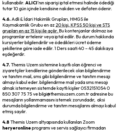
kullanabilir.
ALICI
‘nın siparişi iptal etmesi halinde ödediği
tutar 10 gün içinde kendisine nakden ve defaten ödenir.
4.6.
Adli & İdari Hakimlik Grupları, HMGS ile
Kaymakamlık Grubu en az
20 kişi,
KPSS 50 kişi ve STS
grupları en az 15 kişi ile açılır.
Bu kontenjanlar dolmaz ise
programlar ertelenir veya iptal edilir. Bu durum hakkında
kursiyerler bilgilendirilir ve ödedikleri ücret ödeme
şekillerine göre iade edilir. 1 Ders saati 40 – 45 dakikaya
eşdeğerdir.
4.7.
Themis Uzem sistemine kayıtlı olan öğrenci ve
ziyaretçiler kendilerine gönderilecek olan bilgilendirme
ve tanıtım mail, sms gibi bilgilendirme ve tanıtım mesajı
almayı kabul eder. bilgilendirme mail yada sms mesajı
almak istemeyen sistemde kaytlı kişiler 0532151054 0
850 307 75 75 ve bilgi@themisuzem.com.tr adresine bu
mesajların yollanmamasını istemek zorundadır, aksi
durumda bilgilendirme ve tanıtım mesajlarını almayı kabul
etmiş sayılır.
4.8
Themis Uzem altyapısında kullanılan Zoom
heryeronline
programı ve servis sağlayıcı firmadan