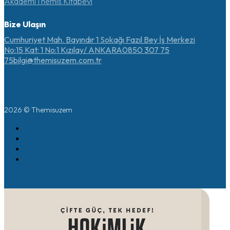
Akademi
Themis Kitabevi
Bize Ulaşın
Cumhuriyet Mah. Bayındır 1 Sokağı Fazıl Bey İş Merkezi
No:15 Kat: 1 No:1 Kızılay/ ANKARA
0850 307 75
75
bilgi@themisuzem.com.tr
2026 © Themisuzem