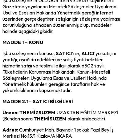
İşbu sözleşme 13.06.2003 tarih ve 25137 sayılı Resmi
Gazetede yayınlanan Mesafeli Sözleşmeler Uygulama
Usul ve Esasları Hakkında Yönetmelik gereği internet
üzerinden gerçekleştiren satışlar için sözleşme yapılması
zorunluluğuna istinaden düzenlenmiş olup, maddeler
halinde aşağıdaki gibidir.
MADDE 1 – KONU
İşbu sözleşmenin konusu,
SATICI
‘nın,
ALICI
‘ya satışını
yaptığı, aşağıda nitelikleri ve satış fiyatı belirtilen
hizmetin satışı ve teslimi ile ilgili olarak 6502 sayılı
Tüketicilerin Korunması Hakkındaki Kanun-Mesafeli
Sözleşmeleri Uygulama Esas ve Usulleri Hakkında
Yönetmelik hükümleri gereğince tarafların hak ve
yükümlülüklerinin kapsamaktadır.
MADDE 2.1 – SATICI BİLGİLERİ
Ünvan:
THEMİZSUZEM
UZAKTAN EĞİTİM MERKEZİ
(Bundan sonra
THEMİSUZEM
olarak anılacaktır)
Adres:
Cumhuriyet Mah. Bayındır 1 sokak Fazıl Bey İş
Merkezi No:15/1 Kızılay/ANKARA