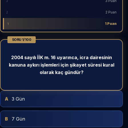
3 Puan
3
2 Puan
2
1 Puan
1
SORU
1
/100
2004 sayılı İİK m. 16 uyarınca, icra dairesinin
kanuna aykırı işlemleri için şikayet süresi kural
olarak kaç gündür?
A
3 Gün
B
7 Gün