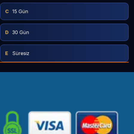
C
15 Gün
D
30 Gün
E
Süresiz