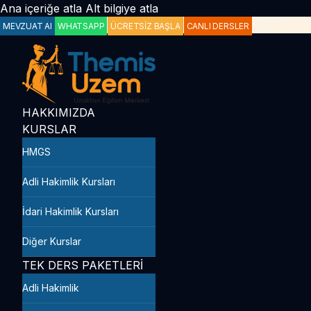
Ana içeriğe atla
Alt bilgiye atla
MEVZUAT AI
WHATSAPP
ÜCRETSİZ BAŞLA
CANLI DERSLER
HAKKIMIZDA
KURSLAR
HMGS
Adli Hakimlik Kursları
İdari Hakimlik Kursları
Diğer Kurslar
TEK DERS PAKETLERİ
Adli Hakimlik