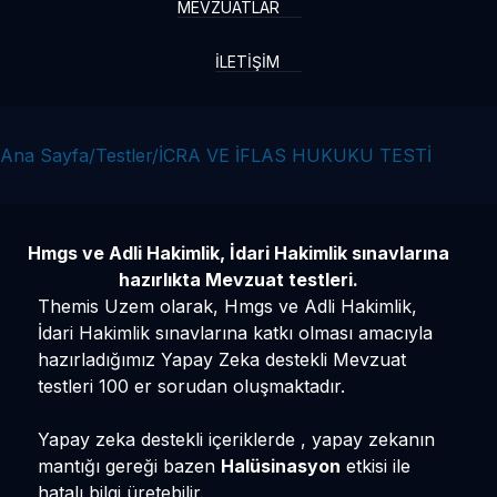
MEVZUATLAR
25 Puan
25
İLETİŞİM
24 Puan
24
23 Puan
23
22 Puan
Ana Sayfa
/
Testler
/
İCRA VE İFLAS HUKUKU TESTİ
22
21 Puan
21
20 Puan
20
Hmgs ve Adli Hakimlik, İdari Hakimlik sınavlarına
hazırlıkta Mevzuat testleri.
19 Puan
19
Themis Uzem olarak,
Hmgs
ve
Adli Hakimlik
,
İdari Hakimlik
sınavlarına katkı olması amacıyla
18 Puan
18
hazırladığımız Yapay Zeka destekli Mevzuat
17 Puan
17
testleri 100 er sorudan oluşmaktadır.
16 Puan
16
Yapay zeka destekli içeriklerde , yapay zekanın
mantığı gereği bazen
Halüsinasyon
etkisi ile
15 Puan
15
hatalı bilgi üretebilir.