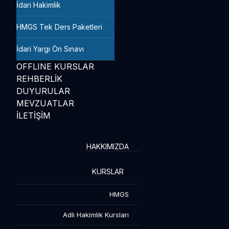
İdari Hakimlik
HMGS Tek Ders Paketleri
İdari Yargı Ön Sınavı
OFFLINE KURSLAR
REHBERLİK
DUYURULAR
MEVZUATLAR
İLETİŞİM
HAKKIMIZDA
KURSLAR
HMGS
Adli Hakimlik Kursları