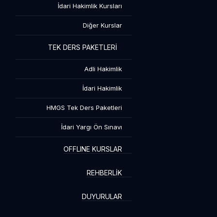
İdari Hakimlik Kursları
Diğer Kurslar
TEK DERS PAKETLERİ
Adli Hakimlik
İdari Hakimlik
HMGS Tek Ders Paketleri
İdari Yargı Ön Sınavı
OFFLINE KURSLAR
28 Puan
28
REHBERLİK
27 Puan
27
DUYURULAR
26 Puan
26