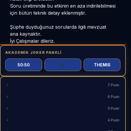
14 Puan
14
Soru üretiminde bu etkinin en aza indirilebilmesi
için bütün teknik detay eklenmiştir.
13 Puan
13
Şüphe duyduğunuz sorularda ilgili mevzuat
12 Puan
12
ana kaynaktır.
11 Puan
11
İyi Çalışmalar dileriz.
10 Puan
10
AKADEMIK JOKER PANELI
9 Puan
9
50:50
THEMIS
8 Puan
8
7 Puan
7
6 Puan
6
5 Puan
5
4 Puan
4