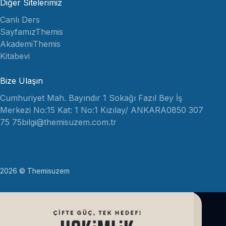
Diğer Sitelerimiz
Canlı Ders
Sayfamız
Themis
Akademi
Themis
Kitabevi
Bize Ulaşın
Cumhuriyet Mah. Bayındır 1 Sokağı Fazıl Bey İş
Merkezi No:15 Kat: 1 No:1 Kızılay/ ANKARA
0850 307
75 75
bilgi@themisuzem.com.tr
2026 © Themisuzem