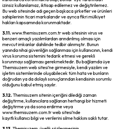
izinsiz kullanılamaz, iktisap edilemez ve değiştirilemez.
Bu web sitesinde adı geçen başkaca şirketler ve ürünleri
sahiplerinin ticari markalarıdır ve ayrıca fikri mülkiyet
hakları kapsamında korunmaktadır.
3.11.
www.themisuzem.com.tr web sitesinin virus ve
benzeri amaçlı yazılımlardan arındırılmış olması için
mevcut imkanlar dahilinde tedbir alınmıştır. Bunun
yanında nihai güvenliğin sağlanması için kullanıcının, kendi
virus koruma sistemini tedarik etmesi ve gerekli
korunmayı sağlaması gerekmektedir. Bu bağlamda üye
Themisuzem web sitesi’ne girmesiyle, kendi yazılım ve
işletim sistemlerinde oluşabilecek tüm hata ve bunların
doğrudan ya da dolaylı sonuçlarından kendisinin sorumlu
olduğunu kabul etmiş sayılır.
3.12.
Themisuzem sitenin içeriğini dilediği zaman
değiştirme, kullanıcılara sağlanan herhangi bir hizmeti
değiştirme ya da sona erdirme veya
www.themisuzem.com.tr web sitesi’nde
kayıtlı kullanıcı bilgi ve verilerini silme hakkını saklı tutar.
3.13.
Themisuzem, üyelik sözleşmesinin