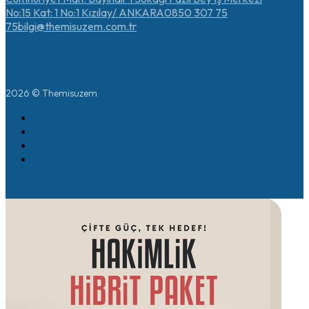
No:15 Kat: 1 No:1 Kızılay/ ANKARA
0850 307 75
75
bilgi@themisuzem.com.tr
2026 © Themisuzem