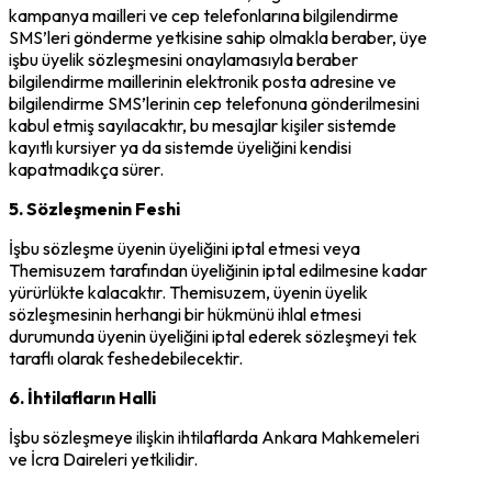
kampanya mailleri ve cep telefonlarına bilgilendirme
SMS’leri gönderme yetkisine sahip olmakla beraber, üye
işbu üyelik sözleşmesini onaylamasıyla beraber
bilgilendirme maillerinin elektronik posta adresine ve
bilgilendirme SMS’lerinin cep telefonuna gönderilmesini
kabul etmiş sayılacaktır, bu mesajlar kişiler sistemde
kayıtlı kursiyer ya da sistemde üyeliğini kendisi
kapatmadıkça sürer.
5. Sözle
ş
menin Feshi
İşbu sözleşme üyenin üyeliğini iptal etmesi veya
Themisuzem tarafından üyeliğinin iptal edilmesine kadar
yürürlükte kalacaktır. Themisuzem, üyenin üyelik
sözleşmesinin herhangi bir hükmünü ihlal etmesi
durumunda üyenin üyeliğini iptal ederek sözleşmeyi tek
taraflı olarak feshedebilecektir.
6.
İ
htilafların Halli
İşbu sözleşmeye ilişkin ihtilaflarda Ankara Mahkemeleri
ve İcra Daireleri yetkilidir.