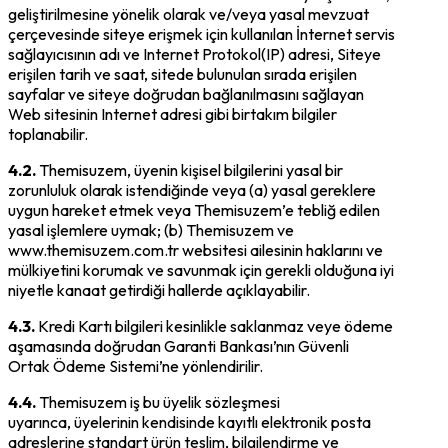
geliştirilmesine yönelik olarak ve/veya yasal mevzuat
çerçevesinde siteye erişmek için kullanılan İnternet servis
sağlayıcısının adı ve Internet Protokol(IP) adresi, Siteye
erişilen tarih ve saat, sitede bulunulan sırada erişilen
sayfalar ve siteye doğrudan bağlanılmasını sağlayan
Web sitesinin Internet adresi gibi birtakım bilgiler
toplanabilir.
4.2.
Themisuzem, üyenin kişisel bilgilerini yasal bir
zorunluluk olarak istendiğinde veya (a) yasal gereklere
uygun hareket etmek veya Themisuzem’e tebliğ edilen
yasal işlemlere uymak; (b) Themisuzem ve
www.themisuzem.com.tr websitesi ailesinin haklarını ve
mülkiyetini korumak ve savunmak için gerekli olduğuna iyi
niyetle kanaat getirdiği hallerde açıklayabilir.
4.3.
Kredi Kartı bilgileri kesinlikle saklanmaz veye ödeme
aşamasında doğrudan Garanti Bankası’nın Güvenli
Ortak Ödeme Sistemi’ne yönlendirilir.
4.4.
Themisuzem iş bu üyelik sözleşmesi
uyarınca, üyelerinin kendisinde kayıtlı elektronik posta
adreslerine standart ürün teslim, bilgilendirme ve