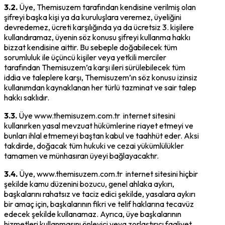
3.2.
Üye, Themisuzem tarafından kendisine verilmiş olan
şifreyi başka kişi ya da kuruluşlara veremez, üyeliğini
devredemez, ücreti karşılığında ya da ücretsiz 3. kişilere
kullandıramaz, üyenin söz konusu şifreyi kullanma hakkı
bizzat kendisine aittir. Bu sebeple doğabilecek tüm
sorumluluk ile üçüncü kişiler veya yetkili merciler
tarafından Themisuzem’a karşı ileri sürülebilecek tüm
iddia ve taleplere karşı, Themisuzem’ın söz konusu izinsiz
kullanımdan kaynaklanan her türlü tazminat ve sair talep
hakkı saklıdır.
3.3.
Üye www.themisuzem.com.tr internet sitesini
kullanırken yasal mevzuat hükümlerine riayet etmeyi ve
bunları ihlal etmemeyi baştan kabul ve taahhüt eder. Aksi
takdirde, doğacak tüm hukuki ve cezai yükümlülükler
tamamen ve münhasıran üyeyi bağlayacaktır.
3.4.
Üye, www.themisuzem.com.tr internet sitesini hiçbir
şekilde kamu düzenini bozucu, genel ahlaka aykırı,
başkalarını rahatsız ve taciz edici şekilde, yasalara aykırı
bir amaç için, başkalarının fikri ve telif haklarına tecavüz
edecek şekilde kullanamaz. Ayrıca, üye başkalarının
hizmetleri kullanmasını önleyici veya zorlaştırıcı faaliyet