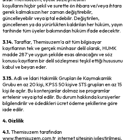
koşullarını hiçbir şekil ve surette ön ihbara ve/veya ihtara
gerek kalmaksızın her zaman değiştirebilir,
güncelleyebilir veya iptal edebilir. Değiştirilen,
güncellenen ya da yürürlükten kaldırılan her hüküm, yayın
tarihinde tüm üyeler bakımından hüküm ifade edecektir.
3.14.
Taraflar, Themisuzem’a ait tüm bilgisayar
kayıtlarının tek ve gerçek münhasır delil olarak, HUMK
madde 287′ye uygun şekilde esas alınacağını ve söz
konusu kayıtların bir delil sözleşmesi teşkil ettiği hususunu
kabul ve beyan eder.
3.15.
Adli ve İdari Hakimlik Grupları ile Kaymakamlık
Grubu en az 20 kişi, KPSS 50 kişive STS grupları en az 15
kişi ile açılır. Bu kontenjanlar dolmaz ise programlar
ertelenir veya iptal edilir. Bu durum hakkında kursiyerler
bilgilendirilir ve ödedikleri ücret ödeme şekillerine göre
iade edilir.
4. Gizlilik
4.1.
Themisuzem tarafından
www.themisuzem.com.tr internet sitesinin iyileştirilmesi,