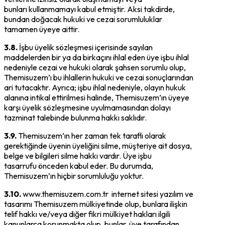
bunları kullanmamayı kabul etmiştir. Aksi takdirde,
bundan doğacak hukuki ve cezai sorumluluklar
tamamen üyeye aittir.
3.8.
İşbu üyelik sözleşmesi içerisinde sayılan
maddelerden bir ya da birkaçını ihlal eden üye işbu ihlal
nedeniyle cezai ve hukuki olarak şahsen sorumlu olup,
Themisuzem’ı bu ihlallerin hukuki ve cezai sonuçlarından
ari tutacaktır. Ayrıca; işbu ihlal nedeniyle, olayın hukuk
alanına intikal ettirilmesi halinde, Themisuzem’ın üyeye
karşı üyelik sözleşmesine uyulmamasından dolayı
tazminat talebinde bulunma hakkı saklıdır.
3.9.
Themisuzem’ın her zaman tek taraflı olarak
gerektiğinde üyenin üyeliğini silme, müşteriye ait dosya,
belge ve bilgileri silme hakkı vardır. Üye işbu
tasarrufu önceden kabul eder. Bu durumda,
Themisuzem’ın hiçbir sorumluluğu yoktur.
3.10.
www.themisuzem.com.tr internet sitesi yazılım ve
tasarımı Themisuzem mülkiyetinde olup, bunlara ilişkin
telif hakkı ve/veya diğer fikri mülkiyet hakları ilgili
kanunlarca korunmakta olup, bunlar üye tarafından