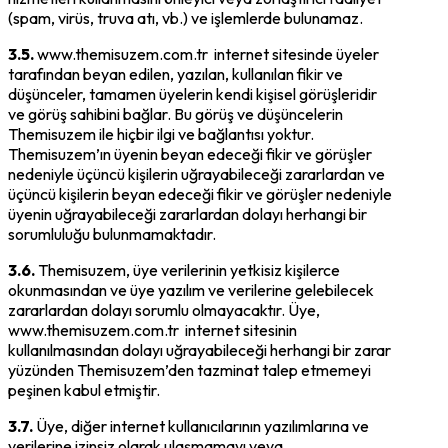
(spam, virüs, truva atı, vb.) ve işlemlerde bulunamaz.
3.5.
www.themisuzem.com.tr internet sitesinde üyeler
tarafından beyan edilen, yazılan, kullanılan fikir ve
düşünceler, tamamen üyelerin kendi kişisel görüşleridir
ve görüş sahibini bağlar. Bu görüş ve düşüncelerin
Themisuzem ile hiçbir ilgi ve bağlantısı yoktur.
Themisuzem’ın üyenin beyan edeceği fikir ve görüşler
nedeniyle üçüncü kişilerin uğrayabileceği zararlardan ve
üçüncü kişilerin beyan edeceği fikir ve görüşler nedeniyle
üyenin uğrayabileceği zararlardan dolayı herhangi bir
sorumluluğu bulunmamaktadır.
3.6.
Themisuzem, üye verilerinin yetkisiz kişilerce
okunmasından ve üye yazılım ve verilerine gelebilecek
zararlardan dolayı sorumlu olmayacaktır. Üye,
www.themisuzem.com.tr internet sitesinin
kullanılmasından dolayı uğrayabileceği herhangi bir zarar
yüzünden Themisuzem’den tazminat talep etmemeyi
peşinen kabul etmiştir.
3.7.
Üye, diğer internet kullanıcılarının yazılımlarına ve
verilerine izinsiz olarak ulaşmamayı veya