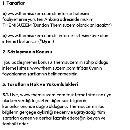
1. Taraflar
a)
www.themisuzem.com.tr internet sitesinin
faaliyetlerini yürüten Ankara adresinde mukim
THEMISUZEM (Bundan Themisuzem olarak anılacaktır)
b)
www.themisuzem.com.tr internet sitesine üye olan
internet kullanıcısı (“
Üye
”)
2. Sözle
ş
menin Konusu
İşbu Sözleşme’nin konusu Themisuzem’ın sahip olduğu
internet sitesi www.themisuzem.com.tr‘dan üyenin
faydalanma şartlarının belirlenmesidir.
3. Tarafların Hak ve Yükümlülükleri
3.1.
Üye, www.themisuzem.com.tr internet sitesine üye
olurken verdiği kişisel ve diğer sair bilgilerin
kanunlar önünde doğru olduğunu, Themisuzem’ın bu
bilgilerin gerçeğe aykırılığı nedeniyle uğrayacağı tüm
zararları aynen ve derhal tazmin edeceğini beyan ve
taahhüt eder.