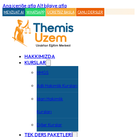
Ana içeriğe atla
Alt bilgiye atla
MEVZUAT AI
WHATSAPP
ÜCRETSİZ BAŞLA
CANLI DERSLER
HAKKIMIZDA
KURSLAR
HMGS
Adli Hakimlik Kursları
İdari Hakimlik
Kursları
Diğer Kurslar
TEK DERS PAKETLERİ