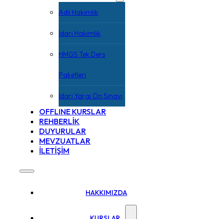
Adli Hakimlik
İdari Hakimlik
HMGS Tek Ders
Paketleri
İdari Yargı Ön Sınavı
OFFLINE KURSLAR
REHBERLİK
DUYURULAR
MEVZUATLAR
İLETİŞİM
HAKKIMIZDA
KURSLAR