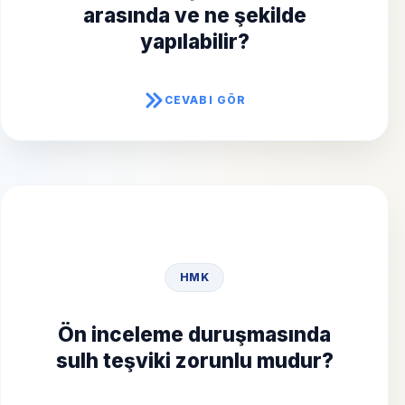
arasında ve ne şekilde
arasında yazılı olarak
yapılabilir?
yapılabilir.
CEVABI GÖR
MADDEYI GÖR
Evet, hâkim tarafları
HMK
sulhe veya
arabuluculuğa teşvik
Ön inceleme duruşmasında
sulh teşviki zorunlu mudur?
eder, sonuç tutanağa
geçirilir.