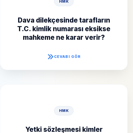
HMK
Eksikliğin giderilmesi için
bir haftalık kesin süre
Dava dilekçesinde tarafların
T.C. kimlik numarası eksikse
verir; giderilmezse dava
mahkeme ne karar verir?
açılmamış sayılır.
CEVABI GÖR
MADDEYI GÖR
HMK
Sadece tacirler veya
kamu tüzel kişileri
Yetki sözleşmesi kimler