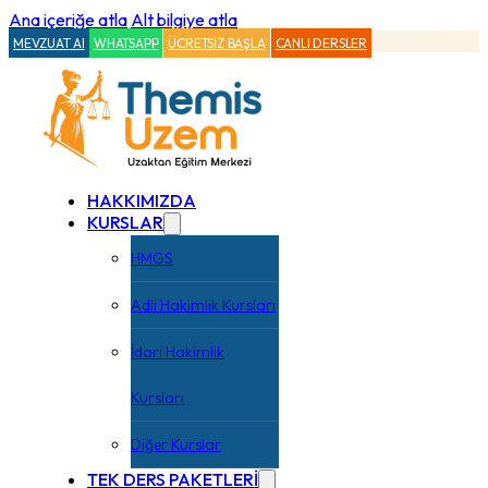
Ana içeriğe atla
Alt bilgiye atla
MEVZUAT AI
WHATSAPP
ÜCRETSİZ BAŞLA
CANLI DERSLER
HAKKIMIZDA
KURSLAR
HMGS
Adli Hakimlik Kursları
İdari Hakimlik
Kursları
Diğer Kurslar
TEK DERS PAKETLERİ