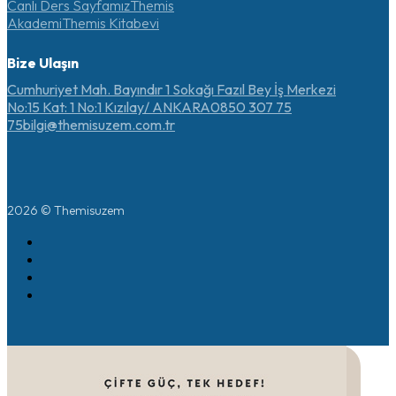
Canlı Ders Sayfamız
Themis
Akademi
Themis Kitabevi
Bize Ulaşın
Cumhuriyet Mah. Bayındır 1 Sokağı Fazıl Bey İş Merkezi
No:15 Kat: 1 No:1 Kızılay/ ANKARA
0850 307 75
75
bilgi@themisuzem.com.tr
2026 © Themisuzem