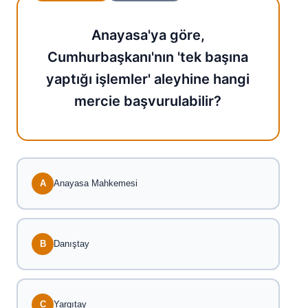
Anayasa'ya göre,
Cumhurbaşkanı'nın 'tek başına
yaptığı işlemler' aleyhine hangi
mercie başvurulabilir?
A
Anayasa Mahkemesi
B
Danıştay
C
Yargıtay