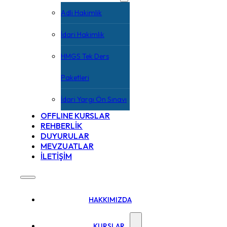
Adli Hakimlik
İdari Hakimlik
HMGS Tek Ders
Paketleri
İdari Yargı Ön Sınavı
OFFLINE KURSLAR
REHBERLİK
DUYURULAR
MEVZUATLAR
İLETİŞİM
HAKKIMIZDA
KURSLAR