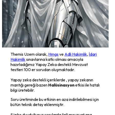
Themis Uzem olarak,
Hmgs
ve
Adli Hakimlik
,
İdari
Hakimlik
sınavlarına katkı olması amacıyla
hazırladığımız Yapay Zeka destekli Mevzuat
testleri 100 er sorudan oluşmaktadır.
Yapay zeka destekli içeriklerde , yapay zekanın
mantığı gereği bazen
Halüsinasyon
etkisi ile hatalı
bilgi üretebilir.
Soru üretiminde bu etkinin en aza indirilebilmesi için
bütün teknik detay eklenmiştir.
Şüphe duyduğunuz sorularda ilgili mevzuat ana