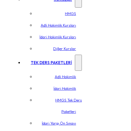
HMGS
Adli Hakimlik Kursları
İdari Hakimlik Kursları
Diğer Kurslar
TEK DERS PAKETLERİ
Adli Hakimlik
İdari Hakimlik
HMGS Tek Ders
Paketleri
İdari Yargı Ön Sınavı