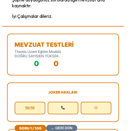
kaynaktır.
İyi Çalışmalar dileriz.
MEVZUAT TESTLERİ
Themis Uzem Eğitim Modülü
DOĞRU SAYISI
EN YÜKSEK
0
0
JOKER HAKLARI
50:50
SORU
1
/ 100
← GERİ DÖN