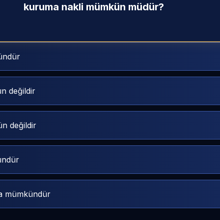
kuruma nakli mümkün müdür?
kündür
ün değildir
ün değildir
kündür
avla mümkündür