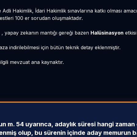
e
Adli Hakimlik
,
İdari Hakimlik
sınavlarına katkı olması amacı
estleri 100 er sorudan oluşmaktadır.
de , yapay zekanın mantığı gereği bazen
Halüsinasyon
etkisi 
za indirilebilmesi için bütün teknik detay eklenmiştir.
gili mevzuat ana kaynaktır.
un m. 54 uyarınca, adaylık süresi hangi zaman d
lenmiş olup, bu sürenin içinde aday memurun b