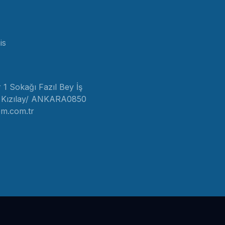
is
1 Sokağı Fazıl Bey İş
1 Kızılay/ ANKARA
0850
em.com.tr