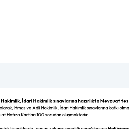
Hakimlik, İdari Hakimlik sınavlarına hazırlıkta Mevzuat test
olarak,
Hmgs
ve
Adli Hakimlik
,
İdari Hakimlik
sınavlarına katkı olm
at Hafıza Kartları 100 sorudan oluşmaktadır.
tekli içeriklerde , yapay zekanın mantığı gereği bazen
Halüsina