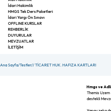
İdari Hakimlik
HMGS Tek Ders Paketleri
İdari Yargı Ön Sınavı
OFFLINE KURSLAR
REHBERLİK
DUYURULAR
MEVZUATLAR
İLETİŞİM
Ana Sayfa
/
Testler
/
/ TİCARET HUK. HAFIZA KARTLARI
Hmgs ve Adli 
Themis Uzem 
destekli Mevzu
Yapay zeka des