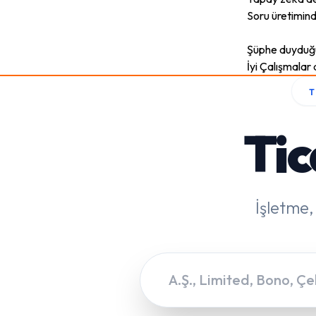
Soru üretiminde
Şüphe duyduğun
İyi Çalışmalar d
Tic
İşletme,