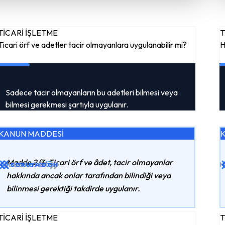
TİCARİ İŞLETME
T
Ticari örf ve adetler tacir olmayanlara uygulanabilir mi?
H
Sadece tacir olmayanların bu adetleri bilmesi veya
bilmesi gerekmesi şartıyla uygulanır.
KANUN MADDESİ
Madde 2/3: Ticari örf ve âdet, tacir olmayanlar
MADDEYI GÖR
CEVABI GÖR
SORUYA DÖN
M
hakkında ancak onlar tarafından bilindiği veya
bilinmesi gerektiği takdirde uygulanır.
TİCARİ İŞLETME
T