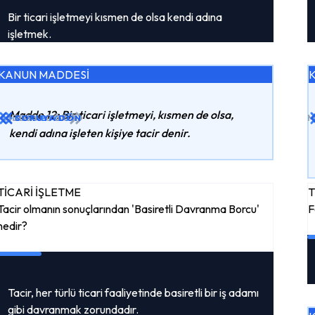
Bir ticari işletmeyi kısmen de olsa kendi adına
işletmek.
KANUN MADDESİ
Madde 12: Bir ticari işletmeyi, kısmen de olsa,
MADDEYI GÖR
CEVABI GÖR
SORUYA DÖN
M
kendi adına işleten kişiye tacir denir.
TİCARİ İŞLETME
T
Tacir olmanın sonuçlarından 'Basiretli Davranma Borcu'
F
nedir?
Tacir, her türlü ticari faaliyetinde basiretli bir iş adamı
gibi davranmak zorundadır.