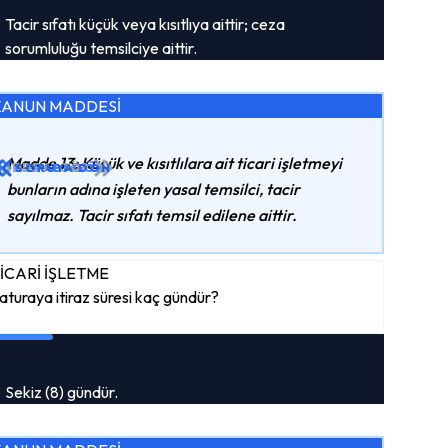
Tacir sıfatı küçük veya kısıtlıya aittir; ceza
sorumluluğu temsilciye aittir.
KANUN MADDESİ
Madde 13: Küçük ve kısıtlılara ait ticari işletmeyi
ADDEYI GÖR
CEVABI GÖR
SORUYA DÖN
bunların adına işleten yasal temsilci, tacir
sayılmaz. Tacir sıfatı temsil edilene aittir.
İCARİ İŞLETME
aturaya itiraz süresi kaç gündür?
Sekiz (8) gündür.