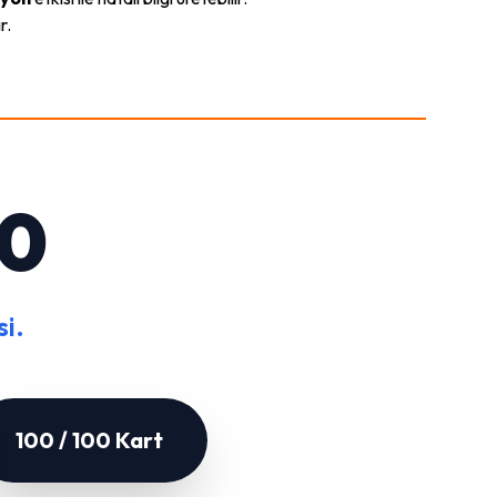
r.
00
i.
100 / 100 Kart