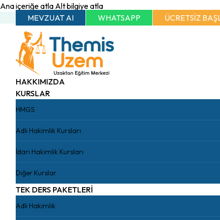
Ana içeriğe atla
Alt bilgiye atla
MEVZUAT AI
WHATSAPP
ÜCRETSİZ BAŞ
HAKKIMIZDA
KURSLAR
HMGS
Adli Hakimlik Kursları
İdari Hakimlik Kursları
Diğer Kurslar
TEK DERS PAKETLERİ
Adli Hakimlik