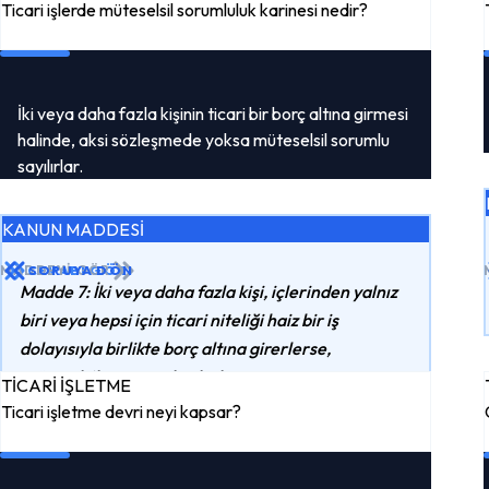
Ticari işlerde müteselsil sorumluluk karinesi nedir?
İki veya daha fazla kişinin ticari bir borç altına girmesi
halinde, aksi sözleşmede yoksa müteselsil sorumlu
sayılırlar.
KANUN MADDESİ
MADDEYI GÖR
CEVABI GÖR
SORUYA DÖN
Madde 7: İki veya daha fazla kişi, içlerinden yalnız
biri veya hepsi için ticari niteliği haiz bir iş
dolayısıyla birlikte borç altına girerlerse,
müteselsilen sorumlu olurlar.
TİCARİ İŞLETME
Ticari işletme devri neyi kapsar?