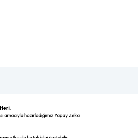
leri.
ası amacıyla hazırladığımız Yapay Zeka
syon
etkisi ile hatalı bilgi üretebilir.