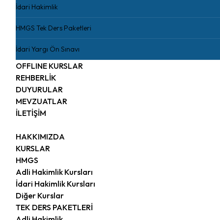
İdari Hakimlik
HMGS Tek Ders Paketleri
İdari Yargı Ön Sınavı
OFFLINE KURSLAR
REHBERLİK
DUYURULAR
MEVZUATLAR
İLETİŞİM
HAKKIMIZDA
KURSLAR
HMGS
Adli Hakimlik Kursları
İdari Hakimlik Kursları
Diğer Kurslar
TEK DERS PAKETLERİ
Adli Hakimlik