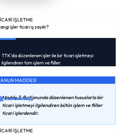
İCARİ İŞLETME
angi işler ticari iş sayılır?
TTK'da düzenlenen işler ile bir ticari işletmeyi
ilgilendiren tüm işlem ve fiiller.
KANUN MADDESİ
Madde 3: Bu Kanunda düzenlenen hususlarla bir
ADDEYI GÖR
CEVABI GÖR
SORUYA DÖN
ticari işletmeyi ilgilendiren bütün işlem ve fiiller
ticari işlerdendir.
İCARİ İŞLETME