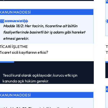
KANUN MADDESİ
MADDEYI GÖR
CEVABI GÖR
SORUYA DÖN
M
Madde 18/2: Her tacirin, ticaretine ait bütün
faaliyetlerinde basiretli bir iş adamı gibi hareket
etmesi gerekir.
TİCARİ İŞLETME
T
Ticaret sicili kayıtlarının etkisi?
T
Tescil kural olarak açıklayıcıdır; kurucu etki için
kanunda açık hüküm gerekir.
KANUN MADDESİ