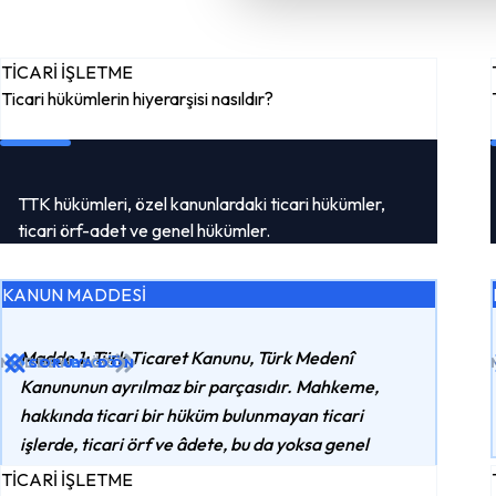
TİCARİ İŞLETME
Ticari hükümlerin hiyerarşisi nasıldır?
TTK hükümleri, özel kanunlardaki ticari hükümler,
ticari örf-adet ve genel hükümler.
KANUN MADDESİ
Madde 1: Türk Ticaret Kanunu, Türk Medenî
MADDEYI GÖR
CEVABI GÖR
SORUYA DÖN
Kanununun ayrılmaz bir parçasıdır. Mahkeme,
hakkında ticari bir hüküm bulunmayan ticari
işlerde, ticari örf ve âdete, bu da yoksa genel
hükümlere göre karar verir.
TİCARİ İŞLETME