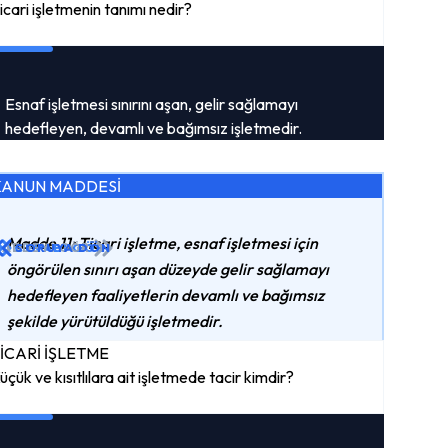
icari işletmenin tanımı nedir?
Esnaf işletmesi sınırını aşan, gelir sağlamayı
hedefleyen, devamlı ve bağımsız işletmedir.
KANUN MADDESİ
Madde 11: Ticari işletme, esnaf işletmesi için
ADDEYI GÖR
CEVABI GÖR
SORUYA DÖN
öngörülen sınırı aşan düzeyde gelir sağlamayı
hedefleyen faaliyetlerin devamlı ve bağımsız
şekilde yürütüldüğü işletmedir.
İCARİ İŞLETME
üçük ve kısıtlılara ait işletmede tacir kimdir?