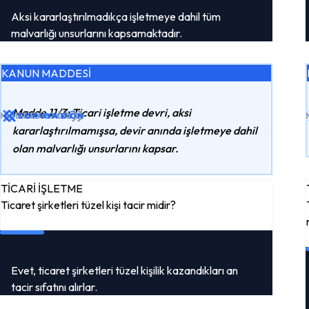
Aksi kararlaştırılmadıkça işletmeye dahil tüm
malvarlığı unsurlarını kapsamaktadır.
KANUN MADDESİ
Madde 11/3: Ticari işletme devri, aksi
MADDEYI GÖR
CEVABI GÖR
SORUYA DÖN
kararlaştırılmamışsa, devir anında işletmeye dahil
olan malvarlığı unsurlarını kapsar.
TİCARİ İŞLETME
Ticaret şirketleri tüzel kişi tacir midir?
Evet, ticaret şirketleri tüzel kişilik kazandıkları an
tacir sıfatını alırlar.