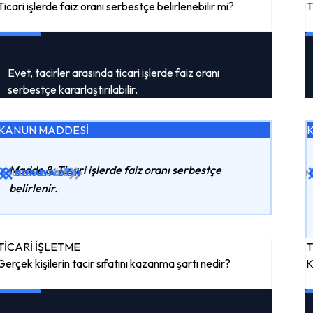
Ticari işlerde faiz oranı serbestçe belirlenebilir mi?
T
Evet, tacirler arasında ticari işlerde faiz oranı
serbestçe kararlaştırılabilir.
KANUN MADDESİ
Madde 8: Ticari işlerde faiz oranı serbestçe
MADDEYI GÖR
CEVABI GÖR
SORUYA DÖN
M
belirlenir.
TİCARİ İŞLETME
T
Gerçek kişilerin tacir sıfatını kazanma şartı nedir?
K