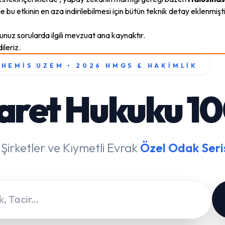
 bu etkinin en aza indirilebilmesi için bütün teknik detay eklenmişti
uz sorularda ilgili mevzuat ana kaynaktır.
ileriz.
THEMIS UZEM • 2026 HMGS & HAKIMLIK
aret Hukuku 1
 Şirketler ve Kıymetli Evrak
Özel Odak Seris