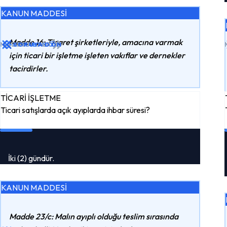
KANUN MADDESİ
Madde 16: Ticaret şirketleriyle, amacına varmak
MADDEYI GÖR
CEVABI GÖR
SORUYA DÖN
için ticari bir işletme işleten vakıflar ve dernekler
tacirdirler.
TİCARİ İŞLETME
Ticari satışlarda açık ayıplarda ihbar süresi?
İki (2) gündür.
KANUN MADDESİ
Madde 23/c: Malın ayıplı olduğu teslim sırasında