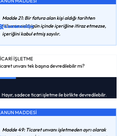
KANUN MADDESİ
Madde 21: Bir fatura alan kişi aldığı tarihten
itibaren sekiz gün içinde içeriğine itiraz etmezse,
ADDEYI GÖR
CEVABI GÖR
SORUYA DÖN
içeriğini kabul etmiş sayılır.
İCARİ İŞLETME
icaret unvanı tek başına devredilebilir mi?
Hayır, sadece ticari işletme ile birlikte devredilebilir.
KANUN MADDESİ
Madde 49: Ticaret unvanı işletmeden ayrı olarak