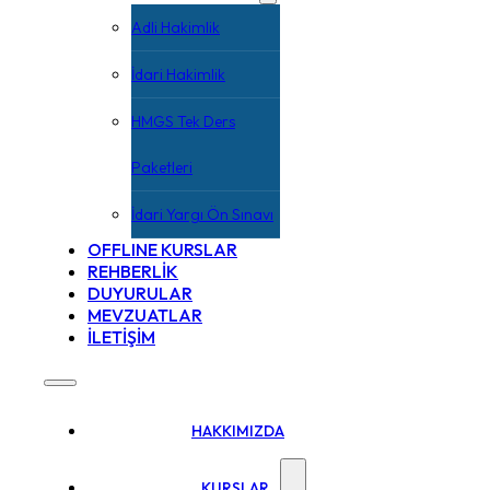
Adli Hakimlik
İdari Hakimlik
HMGS Tek Ders
Paketleri
İdari Yargı Ön Sınavı
OFFLINE KURSLAR
REHBERLİK
DUYURULAR
MEVZUATLAR
İLETİŞİM
HAKKIMIZDA
KURSLAR