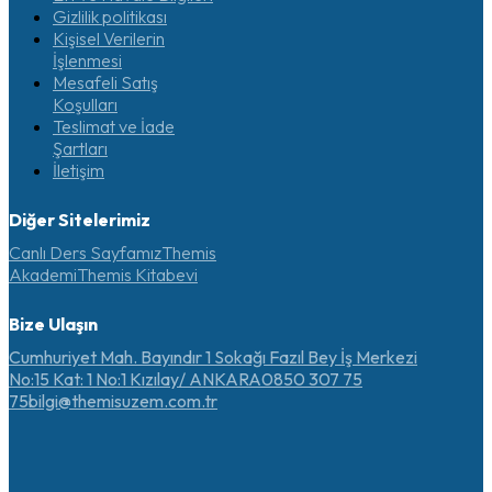
Gizlilik politikası
Kişisel Verilerin
İşlenmesi
Mesafeli Satış
Koşulları
Teslimat ve İade
Şartları
İletişim
Diğer Sitelerimiz
Canlı Ders Sayfamız
Themis
Akademi
Themis Kitabevi
Bize Ulaşın
Cumhuriyet Mah. Bayındır 1 Sokağı Fazıl Bey İş Merkezi
No:15 Kat: 1 No:1 Kızılay/ ANKARA
0850 307 75
75
bilgi@themisuzem.com.tr