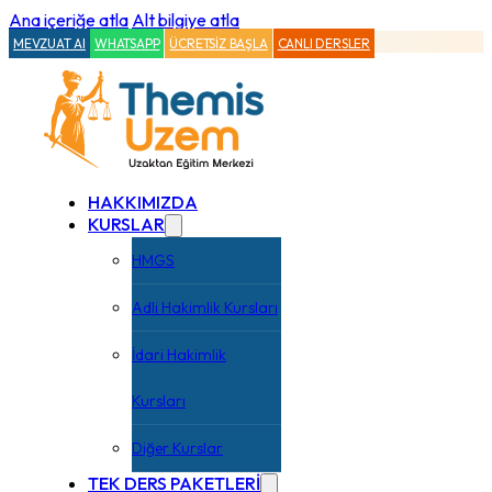
Ana içeriğe atla
Alt bilgiye atla
MEVZUAT AI
WHATSAPP
ÜCRETSİZ BAŞLA
CANLI DERSLER
HAKKIMIZDA
KURSLAR
HMGS
Adli Hakimlik Kursları
İdari Hakimlik
Kursları
Diğer Kurslar
TEK DERS PAKETLERİ