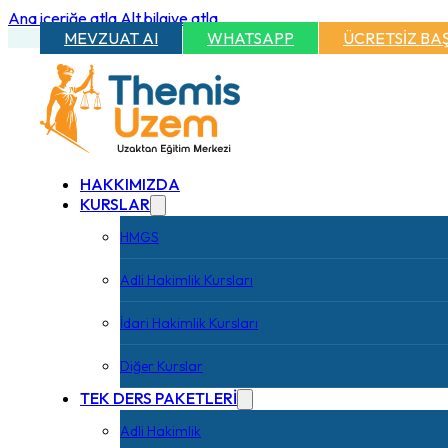
Ana içeriğe atla
Alt bilgiye atla
MEVZUAT AI
WHATSAPP
ÜCRETSİZ BA
HAKKIMIZDA
KURSLAR
HMGS
Adli Hakimlik Kursları
İdari Hakimlik Kursları
Diğer Kurslar
TEK DERS PAKETLERİ
Adli Hakimlik