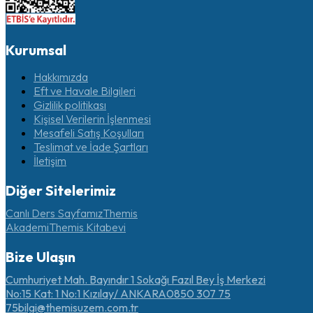
Kurumsal
Hakkımızda
Eft ve Havale Bilgileri
Gizlilik politikası
Kişisel Verilerin İşlenmesi
Mesafeli Satış Koşulları
Teslimat ve İade Şartları
İletişim
Diğer Sitelerimiz
Canlı Ders Sayfamız
Themis
Akademi
Themis Kitabevi
Bize Ulaşın
Cumhuriyet Mah. Bayındır 1 Sokağı Fazıl Bey İş Merkezi
No:15 Kat: 1 No:1 Kızılay/ ANKARA
0850 307 75
75
bilgi@themisuzem.com.tr