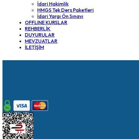
İdari Hakimlik
HMGS Tek Ders Paketleri
İdari Yargı Ön Sınavı
OFFLINE KURSLAR
REHBERLİK
DUYURULAR
MEVZUATLAR
İLETİŞİM