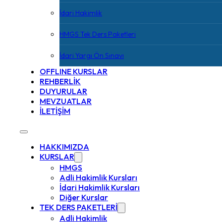
İdari Hakimlik
HMGS Tek Ders Paketleri
İdari Yargı Ön Sınavı
OFFLINE KURSLAR
REHBERLİK
DUYURULAR
MEVZUATLAR
İLETİŞİM
HAKKIMIZDA
KURSLAR
HMGS
Adli Hakimlik Kursları
İdari Hakimlik Kursları
Diğer Kurslar
TEK DERS PAKETLERİ
Adli Hakimlik