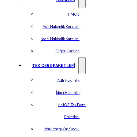
HMGS
Adli Hakimlik Kursları
İdari Hakimlik Kursları
Diğer Kurslar
TEK DERS PAKETLERİ
Adli Hakimlik
İdari Hakimlik
HMGS Tek Ders
Paketleri
İdari Yargı Ön Sınavı