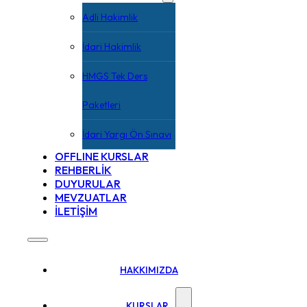
Adli Hakimlik
İdari Hakimlik
HMGS Tek Ders
Paketleri
İdari Yargı Ön Sınavı
OFFLINE KURSLAR
REHBERLİK
DUYURULAR
MEVZUATLAR
İLETİŞİM
HAKKIMIZDA
KURSLAR