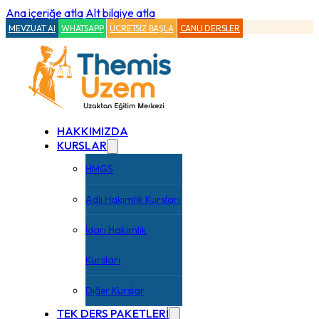
Ana içeriğe atla
Alt bilgiye atla
MEVZUAT AI
WHATSAPP
ÜCRETSİZ BAŞLA
CANLI DERSLER
HAKKIMIZDA
KURSLAR
HMGS
Adli Hakimlik Kursları
İdari Hakimlik
Kursları
Diğer Kurslar
TEK DERS PAKETLERİ