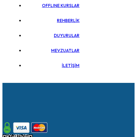
OFFLINE KURSLAR
REHBERLİK
DUYURULAR
MEVZUATLAR
İLETİŞİM