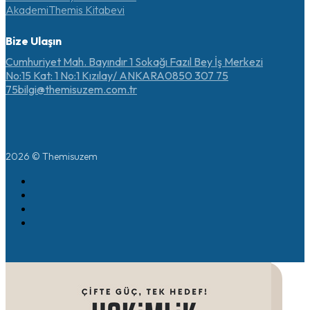
Akademi
Themis Kitabevi
Bize Ulaşın
Cumhuriyet Mah. Bayındır 1 Sokağı Fazıl Bey İş Merkezi
No:15 Kat: 1 No:1 Kızılay/ ANKARA
0850 307 75
75
bilgi@themisuzem.com.tr
2026 © Themisuzem