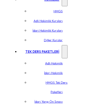
HMGS
Adli Hakimlik Kursları
İdari Hakimlik Kursları
Diğer Kurslar
TEK DERS PAKETLERİ
Adli Hakimlik
İdari Hakimlik
HMGS Tek Ders
Paketleri
İdari Yargı Ön Sınavı