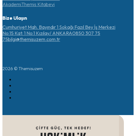
Akademi
Themis Kitabevi
Bize Ulaşın
Cumhuriyet Mah. Bayındır 1 Sokağı Fazıl Bey İş Merkezi
No:15 Kat: 1 No:1 Kızılay/ ANKARA
0850 307 75
75
bilgi@themisuzem.com.tr
2026 © Themisuzem