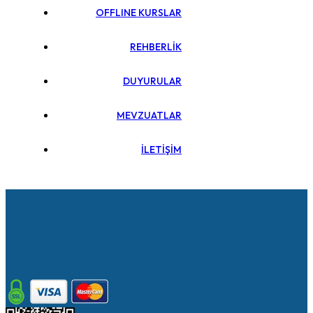
OFFLINE KURSLAR
REHBERLİK
DUYURULAR
MEVZUATLAR
İLETİŞİM