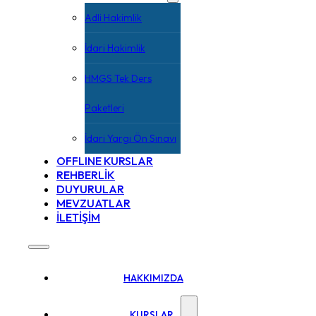
Adli Hakimlik
İdari Hakimlik
HMGS Tek Ders
Paketleri
İdari Yargı Ön Sınavı
OFFLINE KURSLAR
REHBERLİK
DUYURULAR
MEVZUATLAR
İLETİŞİM
HAKKIMIZDA
KURSLAR