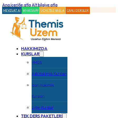
Ana içeriğe atla
Alt bilgiye atla
MEVZUAT AI
WHATSAPP
ÜCRETSİZ BAŞLA
CANLI DERSLER
HAKKIMIZDA
KURSLAR
HMGS
Adli Hakimlik Kursları
İdari Hakimlik
Kursları
Diğer Kurslar
TEK DERS PAKETLERİ