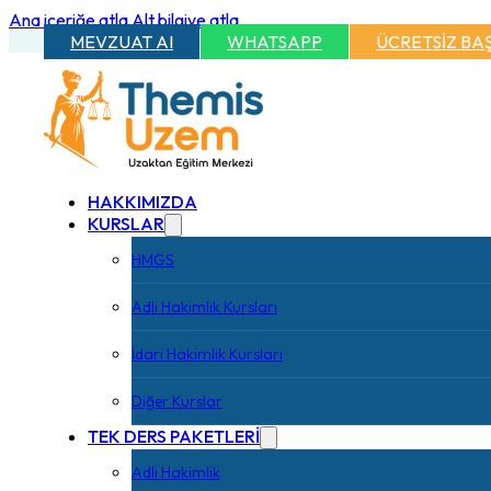
Ana içeriğe atla
Alt bilgiye atla
MEVZUAT AI
WHATSAPP
ÜCRETSİZ BA
HAKKIMIZDA
KURSLAR
HMGS
Adli Hakimlik Kursları
İdari Hakimlik Kursları
Diğer Kurslar
TEK DERS PAKETLERİ
Adli Hakimlik