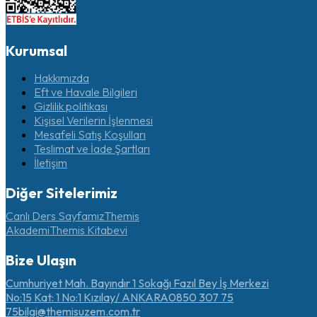
Kurumsal
Hakkımızda
Eft ve Havale Bilgileri
Gizlilik politikası
Kişisel Verilerin İşlenmesi
Mesafeli Satış Koşulları
Teslimat ve İade Şartları
İletişim
Diğer Sitelerimiz
Canlı Ders Sayfamız
Themis
Akademi
Themis Kitabevi
Bize Ulaşın
Cumhuriyet Mah. Bayındır 1 Sokağı Fazıl Bey İş Merkezi
No:15 Kat: 1 No:1 Kızılay/ ANKARA
0850 307 75
75
bilgi@themisuzem.com.tr