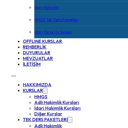
İdari Hakimlik
HMGS Tek Ders Paketleri
İdari Yargı Ön Sınavı
OFFLINE KURSLAR
REHBERLİK
DUYURULAR
MEVZUATLAR
İLETİŞİM
HAKKIMIZDA
KURSLAR
HMGS
Adli Hakimlik Kursları
İdari Hakimlik Kursları
Diğer Kurslar
TEK DERS PAKETLERİ
Adli Hakimlik