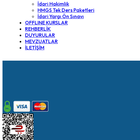
İdari Hakimlik
HMGS Tek Ders Paketleri
İdari Yargı Ön Sınavı
OFFLINE KURSLAR
REHBERLİK
DUYURULAR
MEVZUATLAR
İLETİŞİM