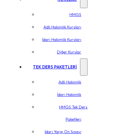
HMGS
Adli Hakimlik Kursları
İdari Hakimlik Kursları
Diğer Kurslar
TEK DERS PAKETLERİ
Adli Hakimlik
İdari Hakimlik
HMGS Tek Ders
Paketleri
İdari Yargı Ön Sınavı