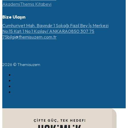
Akademi
Themis Kitabevi
Bize Ulaşın
Cumhuriyet Mah. Bayındır 1 Sokağı Fazıl Bey İş Merkezi
No:15 Kat: 1 No:1 Kızılay/ ANKARA
0850 307 75
75
bilgi@themisuzem.com.tr
2026 © Themisuzem