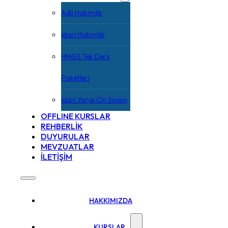
Adli Hakimlik
İdari Hakimlik
HMGS Tek Ders
Paketleri
İdari Yargı Ön Sınavı
OFFLINE KURSLAR
REHBERLİK
DUYURULAR
MEVZUATLAR
İLETİŞİM
HAKKIMIZDA
KURSLAR