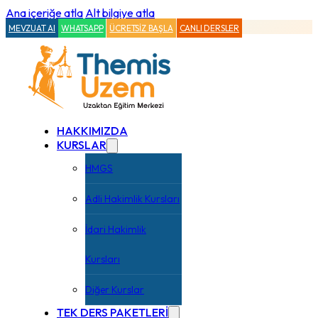
Ana içeriğe atla
Alt bilgiye atla
MEVZUAT AI
WHATSAPP
ÜCRETSİZ BAŞLA
CANLI DERSLER
HAKKIMIZDA
KURSLAR
HMGS
Adli Hakimlik Kursları
İdari Hakimlik
Kursları
Diğer Kurslar
TEK DERS PAKETLERİ