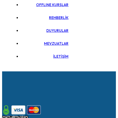
OFFLINE KURSLAR
REHBERLİK
DUYURULAR
MEVZUATLAR
İLETİŞİM