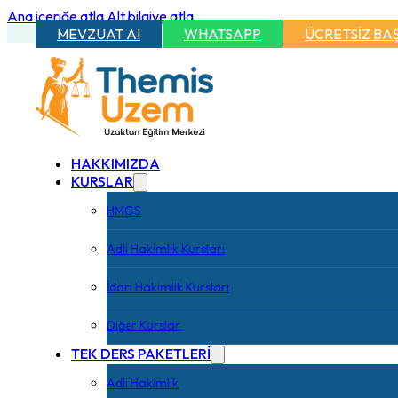
Ana içeriğe atla
Alt bilgiye atla
MEVZUAT AI
WHATSAPP
ÜCRETSİZ BA
HAKKIMIZDA
KURSLAR
HMGS
Adli Hakimlik Kursları
İdari Hakimlik Kursları
Diğer Kurslar
TEK DERS PAKETLERİ
Adli Hakimlik