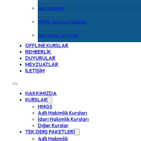
İdari Hakimlik
HMGS Tek Ders Paketleri
İdari Yargı Ön Sınavı
OFFLINE KURSLAR
REHBERLİK
DUYURULAR
MEVZUATLAR
İLETİŞİM
HAKKIMIZDA
KURSLAR
HMGS
Adli Hakimlik Kursları
İdari Hakimlik Kursları
Diğer Kurslar
TEK DERS PAKETLERİ
Adli Hakimlik