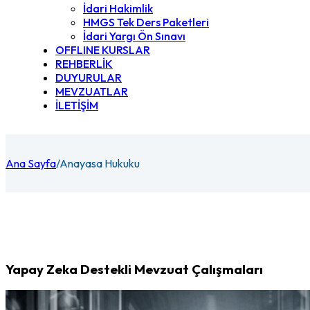
İdari Hakimlik
HMGS Tek Ders Paketleri
İdari Yargı Ön Sınavı
OFFLINE KURSLAR
REHBERLİK
DUYURULAR
MEVZUATLAR
İLETİŞİM
Ana Sayfa
/
Anayasa Hukuku
Yapay Zeka Destekli Mevzuat Çalışmaları